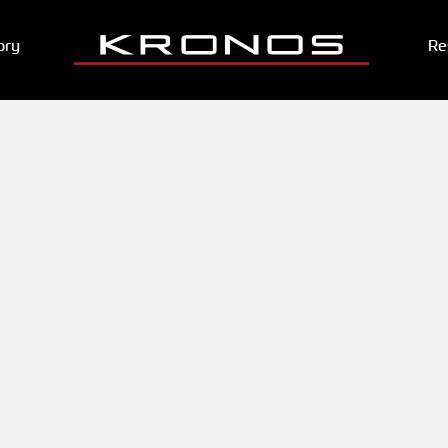
ory
Re