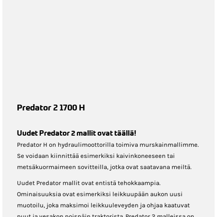
Predator 2 1700 H
Uudet Predator 2 mallit ovat täällä!
Predator H on hydraulimoottorilla toimiva murskainmallimme.
Se voidaan kiinnittää esimerkiksi kaivinkoneeseen tai
metsäkuormaimeen sovitteilla, jotka ovat saatavana meiltä.
Uudet Predator mallit ovat entistä tehokkaampia.
Ominaisuuksia ovat esimerkiksi leikkuupään aukon uusi
muotoilu, joka maksimoi leikkuuleveyden ja ohjaa kaatuvat
puut ja vesakon poispäin traktorista. Predator 2 malleissa on