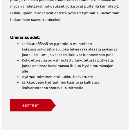
myös vaihdettavat liukusukset, jotka ovat pulteilla kiinnitetyt.
Leikkuupään reunat ovat entistä pyöristetymmät sulavamman
liukumisen saavuttamiseksi.
Ominaisuudet:
Leikkuupäässä on pyramidin muotoinen
kaksoisrunkoratkaisu, joka tekee rakenteesta jäykän ja
josta lika, lumi ja vesakko liukuvat luonnostaan pois
Koko etureuna on valmistettu taivutetusta putkesta,
jonka ansiosta kasvimassa liukuu hyvin murskaajan
alle
Hydraulitoiminen etuluukku, lisävaruste
Leikkuupään hydraulinen kääntö ja kallistus
lisävarusteena saatavalla laitteella.
ESITTEET