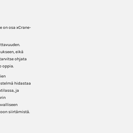
e on osa xCrane-
ttavuuden.
aukseen, eikä
tarvitse ohjata
o oppia.
ien
jestelmä hidastaa
tilassa, ja
rin
avalliseen
oon siirtämistä.