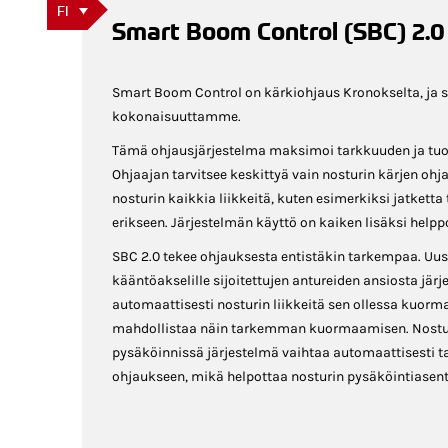
FI
Smart Boom Control (SBC) 2.0
Smart Boom Control on kärkiohjaus Kronokselta, ja s
kokonaisuuttamme.
Tämä ohjausjärjestelma maksimoi tarkkuuden ja tuo
Ohjaajan tarvitsee keskittyä vain nosturin kärjen ohj
nosturin kaikkia liikkeitä, kuten esimerkiksi jatketta 
erikseen. Järjestelmän käyttö on kaiken lisäksi helpp
SBC 2.0 tekee ohjauksesta entistäkin tarkempaa. Uus
kääntöakselille sijoitettujen antureiden ansiosta jär
automaattisesti nosturin liikkeitä sen ollessa kuorma
mahdollistaa näin tarkemman kuormaamisen. Nostu
pysäköinnissä järjestelmä vaihtaa automaattisesti t
ohjaukseen, mikä helpottaa nosturin pysäköintiasent