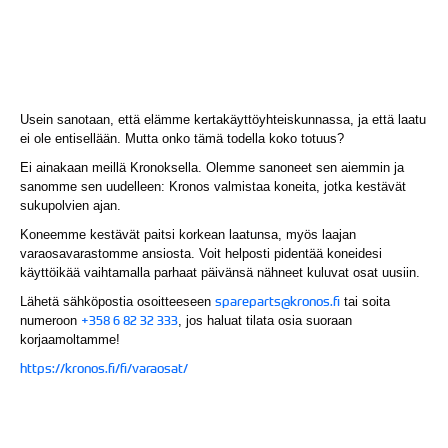
Usein sanotaan, että elämme kertakäyttöyhteiskunnassa, ja että laatu
ei ole entisellään. Mutta onko tämä todella koko totuus?
Ei ainakaan meillä Kronoksella. Olemme sanoneet sen aiemmin ja
sanomme sen uudelleen: Kronos valmistaa koneita, jotka kestävät
sukupolvien ajan.
Koneemme kestävät paitsi korkean laatunsa, myös laajan
varaosavarastomme ansiosta. Voit helposti pidentää koneidesi
käyttöikää vaihtamalla parhaat päivänsä nähneet kuluvat osat uusiin.
spareparts@kronos.fi
Lähetä sähköpostia osoitteeseen
tai soita
+358 6 82 32 333
numeroon
, jos haluat tilata osia suoraan
korjaamoltamme!
https://kronos.fi/fi/varaosat/